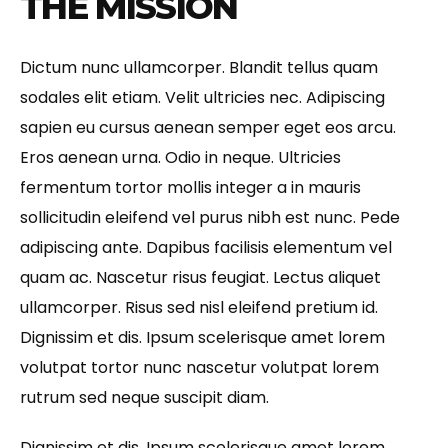
T
H
E
M
I
S
S
I
O
N
Dictum nunc ullamcorper. Blandit tellus quam
sodales elit etiam. Velit ultricies nec. Adipiscing
sapien eu cursus aenean semper eget eos arcu.
Eros aenean urna. Odio in neque. Ultricies
fermentum tortor mollis integer a in mauris
sollicitudin eleifend vel purus nibh est nunc. Pede
adipiscing ante. Dapibus facilisis elementum vel
quam ac. Nascetur risus feugiat. Lectus aliquet
ullamcorper. Risus sed nisl eleifend pretium id.
Dignissim et dis. Ipsum scelerisque amet lorem
volutpat tortor nunc nascetur volutpat lorem
rutrum sed neque suscipit diam.
Dignissim et dis. Ipsum scelerisque amet lorem