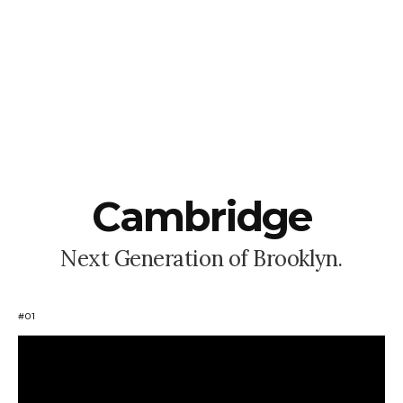
C
a
m
b
r
i
d
g
e
N
e
x
t
G
e
n
e
r
a
t
i
o
n
o
f
B
r
o
o
k
l
y
n
.
#01